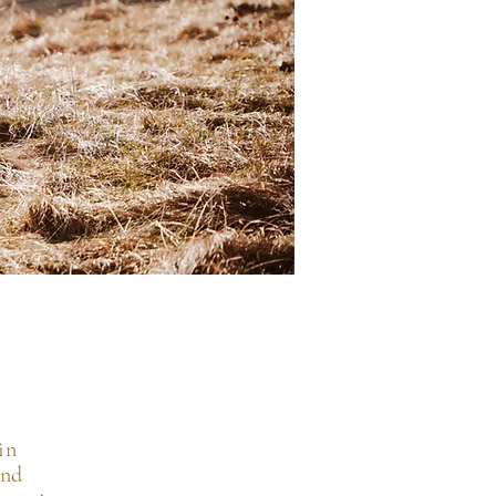
in
und