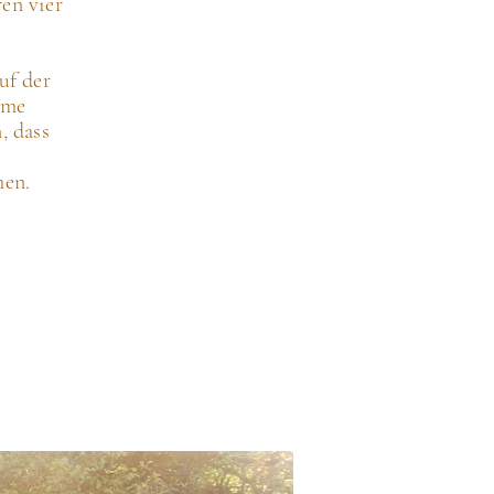
ren
vier
uf der
ame
, dass
men.