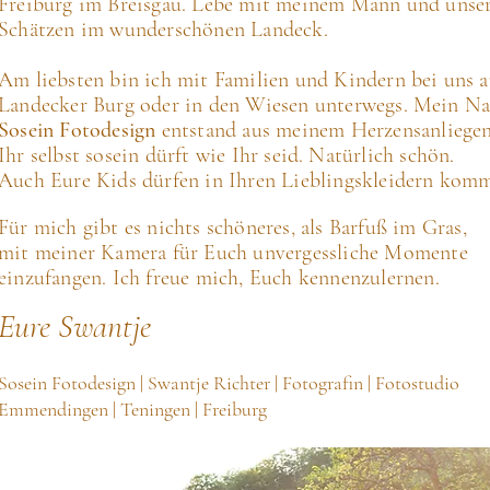
Freiburg im Breisgau.
Lebe mit meinem Mann und unse
Schätzen im wunderschönen Landeck.
Am liebsten bin ich mit Familien und Kindern bei uns
a
Landecker Burg oder in den Wiesen unterwegs.
Mein N
Sosein Fotodesign
entstand aus meinem Herzensanliegen
Ihr selbst sosein dürft wie Ihr seid.
Natürlich schön.
Auch Eure Kids dürfen in Ihren Lieblingskleidern kom
Für mich gibt es nichts schöneres, als Barfuß im Gras,
mit meiner Kamera für Euch unvergessliche Momente
einzufangen. Ich freue mich, Euch kennenzulernen.
Eure Swantje
Sosein Fotodesign | Swantje Richter | Fotografin | Fotostudio
Emmendingen | Teningen | Freiburg