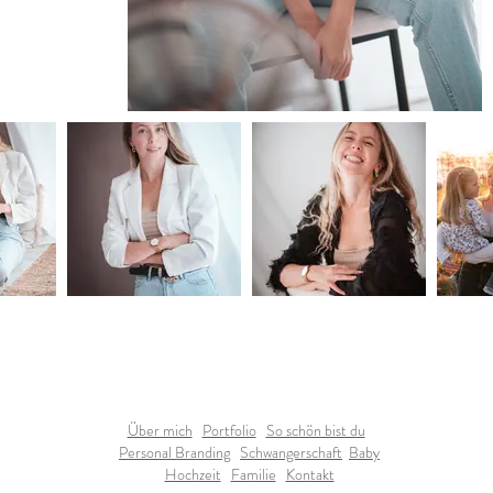
Über mich
Portfolio
So schön bist du
Personal Branding
Schwangerschaft
Baby
Hochzeit
Familie
Kontakt