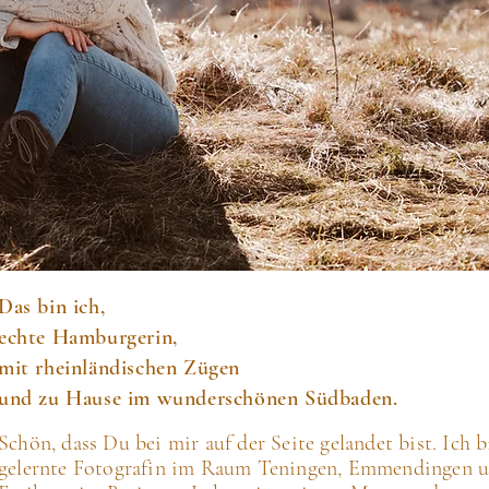
Das bin ich,
echte Hamburgerin,
mit rheinländischen Zügen
und zu Hause im wunderschönen Südbaden.
Schön, dass Du bei mir auf der Seite gelandet bist.
Ich b
gelernte Fotografin im Raum Teningen, Emmendingen 